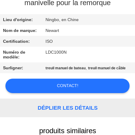
L'USINE
manivelle pour la remorque
Lieu d'origine:
Ningbo, en Chine
CONTRÔLE
DE
Nom de marque:
Newart
LA
Certification:
ISO
QUALITÉ
Numéro de
LDC1000N
modèle:
Surligner:
,
treuil manuel de bateau
treuil manuel de câble
NOUS
CONTACTER
CONTACT!
DEMANDEZ
DÉPLIER LES DÉTAILS
UNE
CITATION
produits similaires