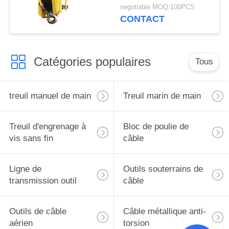
livres/545kg fermant à
negotiable MOQ:100PCS
clef le frein durable de
CONTACT
treuil marin
Catégories populaires
Tous
treuil manuel de main
Treuil marin de main
Treuil d'engrenage à
Bloc de poulie de
vis sans fin
câble
Ligne de
Outils souterrains de
transmission outil
câble
Outils de câble
Câble métallique anti-
aérien
torsion