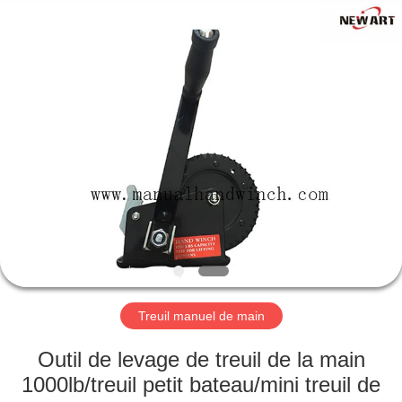
Ningbo
Newart
Power
Machinery
Tools
Co.,Ltd..
All
Rights
ACCUEIL
Reserved.
PRODUITS
A
PROPOS
DE
NOUS
Treuil manuel de main
VISITE
Outil de levage de treuil de la main
DE
1000lb/treuil petit bateau/mini treuil de