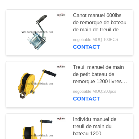
PLAN
DU
Canot manuel 600lbs
SITE
de remorque de bateau
de main de treuil de
main de petit frein
negotiable MOQ:100PCS
PRIVACY
automatique
CONTACT
POLICY
Treuil manuel de main
de petit bateau de
remorque 1200 livres
de frein de traction
negotiable MOQ:200pcs
manuelle de treuil
CONTACT
plaquée par jaune
automatique
Individu manuel de
treuil de main du
bateau 1200