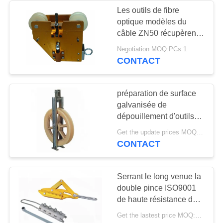
Les outils de fibre
optique modèles du
27
câble ZN50 récupèrent
Outils de câble
un matériel en acier plus
Negotiation MOQ:PCs 1
humide pour la
CONTACT
aérien
construction de
puissance
préparation de surface
galvanisée de
dépouillement d'outils
de câble à fibres
13
Get the update prices MOQ:PCs 1
optiques de 20KN
CONTACT
Câble métallique
OPGW
anti-torsion
Serrant le long venue la
double pince ISO9001
de haute résistance de
fil de terre de came de
Get the lastest price MOQ:1pcs
bride