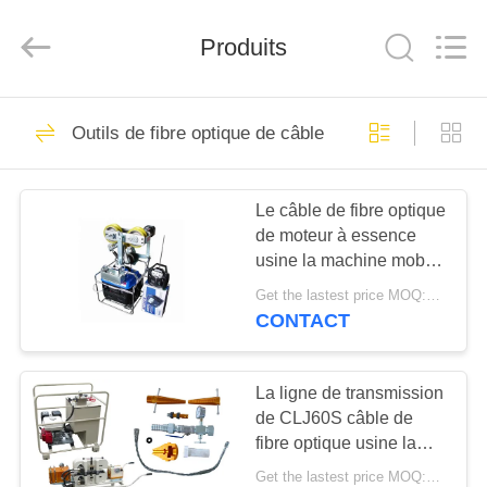
de
main
Fournisseur.
Produits
Copyright
©
2018
-
2020
ACCUEIL
90
manualhandwinch.com.
All
Outils de fibre optique de câble
Rights
treuil manuel de
Reserved.
PRODUITS
main
Le câble de fibre optique
de moteur à essence
A
usine la machine mobile
PROPOS
de traction d'individu
Get the lastest price MOQ:1 ensemble
DE
CONTACT
32
NOUS
La ligne de transmission
Treuil marin de main
de CLJ60S câble de
VISITE
fibre optique usine la
DE
machine de soufflement
Get the lastest price MOQ:1pcs