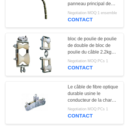
panneau principal de
équilibrage de diamètre
Negotiation MOQ:1 ensemble
de 8mm - de 23mm
CONTACT
47
OPGW
Ligne de
bloc de poulie de poulie
transmission outil
de double de bloc de
poulie du câble 2.2kg
pour des travaux de
Negotiation MOQ:PCs 1
construction
CONTACT
13
Le câble de fibre optique
Outils souterrains
durable usine le
conducteur de la charge
de câble
10KN évaluée ficelant
Negotiation MOQ:PCs 1
des blocs
CONTACT