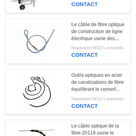
L'USINE
de câble industriel
CONTACT
CONTRÔLE
Le câble de fibre optique
20
DE
de construction de ligne
Treuil d'engrenage à
électrique usine des
LA
joints de chaussette de
vis sans fin
Negotiation MOQ:1 ensemble
QUALITÉ
maille d'OPGW ADSS
CONTACT
NOUS
Outils optiques en acier
CONTACTER
de canalisations de fibre
équilibrant le conseil
50
courant anti-torsion
DEMANDEZ
Negotiation MOQ:1 ensemble
Bloc de poulie de
CONTACT
UNE
câble
CITATION
Le câble optique de la
fibre 20118 usine le