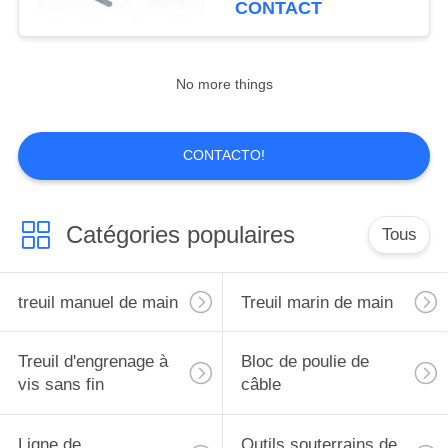
CONTACT
10
Outils de fibre
No more things
optique de câble
CONTACTO!
Catégories populaires
Tous
19
Tendeur d'extracteur
treuil manuel de main
Treuil marin de main
hydraulique
Treuil d'engrenage à
Bloc de poulie de
vis sans fin
câble
Ligne de
Outils souterrains de