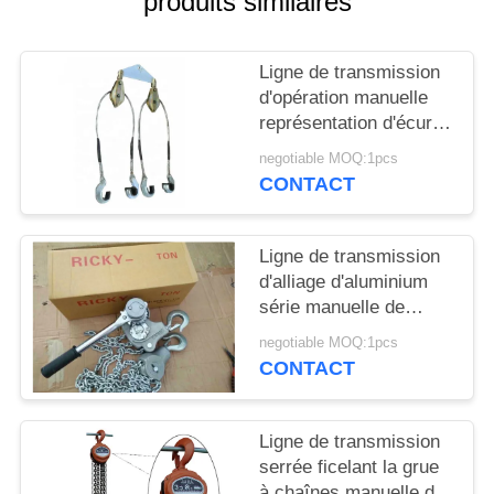
produits similaires
PLAN
DU
Ligne de transmission
SITE
d'opération manuelle
représentation d'écurie
de poussoir de
PRIVACY
negotiable MOQ:1pcs
conducteurs
CONTACT
POLICY
empaquetée par outil
Ligne de transmission
d'alliage d'aluminium
série manuelle de
poignée d'outil
negotiable MOQ:1pcs
soulevant la grue à
CONTACT
chaînes électrique
Ligne de transmission
serrée ficelant la grue
à chaînes manuelle de