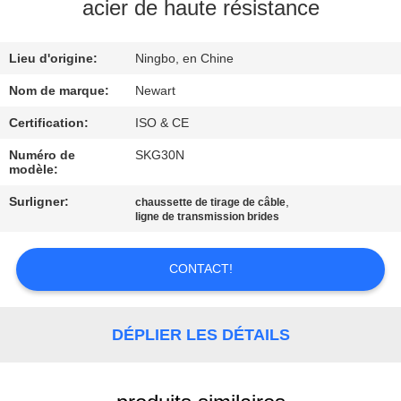
L'USINE
acier de haute résistance
Lieu d'origine:
Ningbo, en Chine
CONTRÔLE
DE
Nom de marque:
Newart
LA
Certification:
ISO & CE
QUALITÉ
Numéro de
SKG30N
modèle:
Surligner:
,
chaussette de tirage de câble
NOUS
ligne de transmission brides
CONTACTER
CONTACT!
DEMANDEZ
UNE
DÉPLIER LES DÉTAILS
CITATION