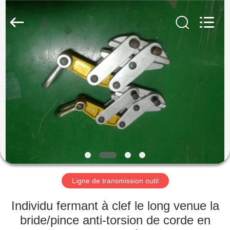
Ningbo
Newart
Power
Machinery
Tools
Co.,Ltd..
All
Rights
ACCUEIL
Reserved.
PRODUITS
A
PROPOS
DE
NOUS
Ligne de transmission outil
VISITE
Individu fermant à clef le long venue la
DE
bride/pince anti-torsion de corde en