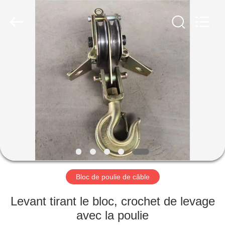
Ningbo
Newart
Power
Machinery
Tools
Co.,Ltd..
All
Rights
ACCUEIL
Reserved.
PRODUITS
A
PROPOS
DE
NOUS
Bloc de poulie de câble
VISITE
Levant tirant le bloc, crochet de levage
DE
avec la poulie