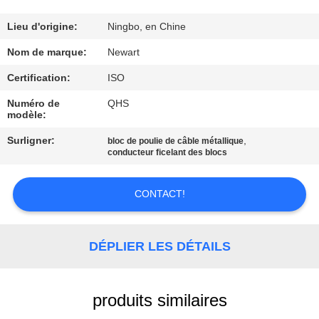
L'USINE
Lieu d'origine:
Ningbo, en Chine
CONTRÔLE
Nom de marque:
Newart
DE
Certification:
ISO
LA
Numéro de
QHS
modèle:
QUALITÉ
Surligner:
,
bloc de poulie de câble métallique
conducteur ficelant des blocs
NOUS
CONTACTER
CONTACT!
DEMANDEZ
DÉPLIER LES DÉTAILS
UNE
CITATION
produits similaires