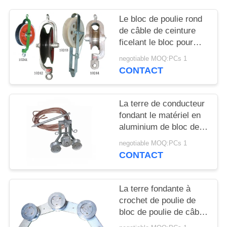
PLAN
Le bloc de poulie rond
DU
de câble de ceinture
SITE
ficelant le bloc pour
maintiennent la surface
negotiable MOQ:PCs 1
peinte par couleur de fil
PRIVACY
CONTACT
POLICY
La terre de conducteur
fondant le matériel en
aluminium de bloc de
poulie de câble pour
negotiable MOQ:PCs 1
des machines-outils
CONTACT
La terre fondante à
crochet de poulie de
bloc de poulie de câble
de travaux de