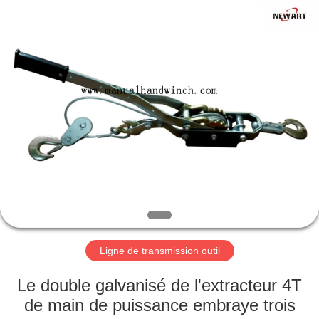
Ningbo
Newart
Power
Machinery
Tools
Co.,Ltd..
All
Rights
ACCUEIL
Reserved.
PRODUITS
A
PROPOS
DE
NOUS
Ligne de transmission outil
VISITE
Le double galvanisé de l'extracteur 4T
DE
de main de puissance embraye trois