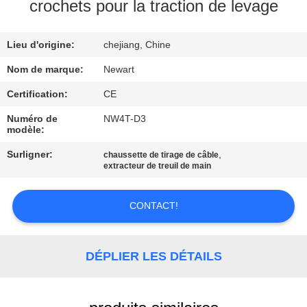
L'USINE
crochets pour la traction de levage
Lieu d'origine:
chejiang, Chine
CONTRÔLE
DE
Nom de marque:
Newart
LA
Certification:
CE
QUALITÉ
Numéro de
NW4T-D3
modèle:
Surligner:
,
chaussette de tirage de câble
NOUS
extracteur de treuil de main
CONTACTER
CONTACT!
DEMANDEZ
UNE
DÉPLIER LES DÉTAILS
CITATION