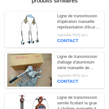
produits similaires
PLAN
DU
Ligne de transmission
SITE
d'opération manuelle
représentation d'écurie
de poussoir de
PRIVACY
negotiable MOQ:1pcs
conducteurs
CONTACT
POLICY
empaquetée par outil
Ligne de transmission
d'alliage d'aluminium
série manuelle de
poignée d'outil
negotiable MOQ:1pcs
soulevant la grue à
CONTACT
chaînes électrique
Ligne de transmission
serrée ficelant la grue
à chaînes manuelle de