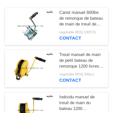
PLAN
DU
Canot manuel 600lbs
SITE
de remorque de bateau
de main de treuil de
main de petit frein
negotiable MOQ:100PCS
PRIVACY
automatique
CONTACT
POLICY
Treuil manuel de main
de petit bateau de
remorque 1200 livres
de frein de traction
negotiable MOQ:200pcs
manuelle de treuil
CONTACT
plaquée par jaune
automatique
Individu manuel de
treuil de main du
bateau 1200