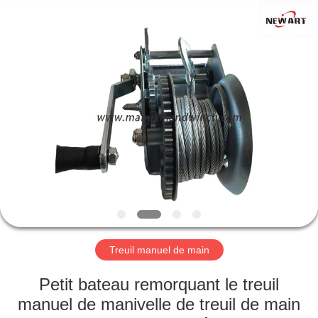
Ningbo
Newart
Power
Machinery
Tools
Co.,Ltd..
All
Rights
ACCUEIL
Reserved.
PRODUITS
A
PROPOS
DE
NOUS
Treuil manuel de main
VISITE
Petit bateau remorquant le treuil
DE
manuel de manivelle de treuil de main