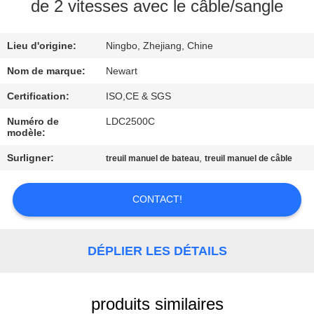
L'USINE
de 2 vitesses avec le câble/sangle
Lieu d'origine:
Ningbo, Zhejiang, Chine
CONTRÔLE
DE
Nom de marque:
Newart
LA
Certification:
ISO,CE & SGS
QUALITÉ
Numéro de
LDC2500C
modèle:
Surligner:
,
treuil manuel de bateau
treuil manuel de câble
NOUS
CONTACTER
CONTACT!
DEMANDEZ
DÉPLIER LES DÉTAILS
UNE
CITATION
produits similaires