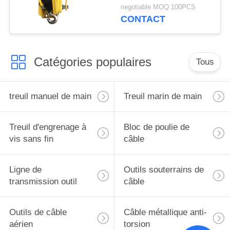
livres/545kg fermant à
negotiable MOQ:100PCS
clef le frein durable de
CONTACT
treuil marin
Catégories populaires
Tous
treuil manuel de main
Treuil marin de main
Treuil d'engrenage à
Bloc de poulie de
vis sans fin
câble
Ligne de
Outils souterrains de
transmission outil
câble
Outils de câble
Câble métallique anti-
aérien
torsion